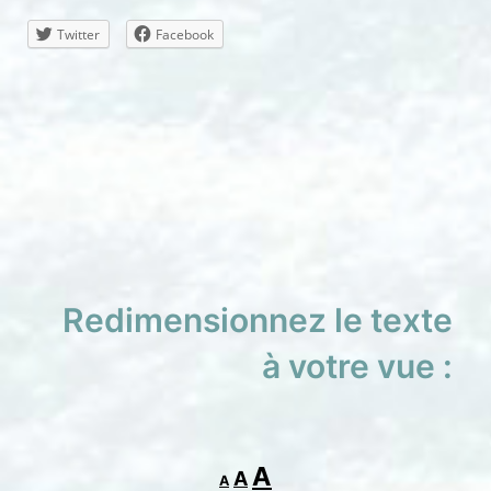
Twitter
Facebook
Redimensionnez le texte
à votre vue :
Decrease
Reset
Increase
A
A
A
font