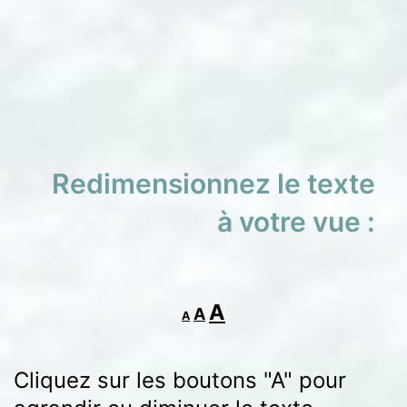
Redimensionnez le texte
à votre vue :
Decrease
Reset
Increase
A
A
A
font
font
font
size.
size.
Cliquez sur les boutons "A" pour
size.