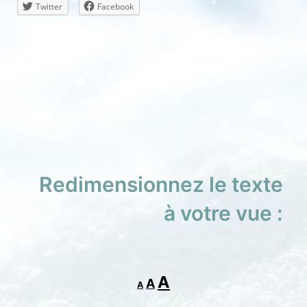
Twitter
Facebook
Redimensionnez le texte
à votre vue :
Decrease
Reset
Increase
A
A
A
font
font
size.