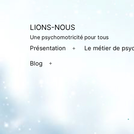
Aller
au
contenu
LIONS-NOUS
Une psychomotricité pour tous
Présentation
Le métier de psy
Ouvrir
le
Blog
Ouvrir
menu
le
menu