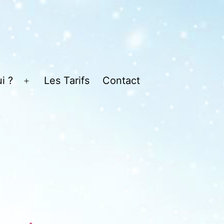
i ?
Les Tarifs
Contact
Ouvrir
le
menu