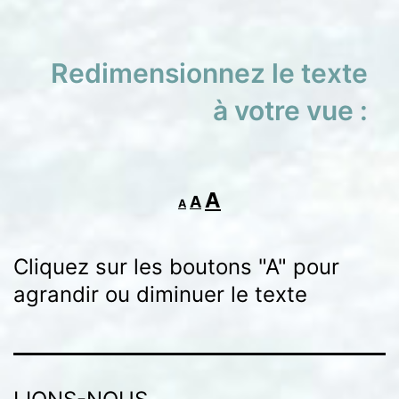
Redimensionnez le texte
à votre vue :
Decrease
Reset
Increase
A
A
A
font
font
font
size.
size.
Cliquez sur les boutons "A" pour
size.
agrandir ou diminuer le texte